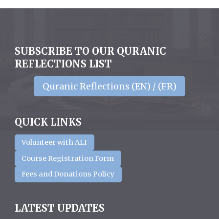
SUBSCRIBE TO OUR QURANIC
REFLECTIONS LIST
Quranic Reflections (EN) / (FR)
QUICK LINKS
Volunteer with ALI
Course Registration Form
Fees and Donations Policy
LATEST UPDATES