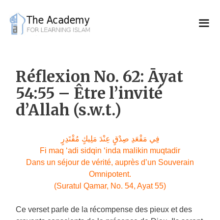
Skip
to
content
Réflexion No. 62: Āyat
54:55 – Être l’invité
d’Allah (s.w.t.)
فِي مَقْعَدِ صِدْقٍ عِنْدَ مَلِيكٍ مُقْتَدِرٍ
Fi maq ‘adi sidqin ‘inda malikin muqtadir
Dans un séjour de vérité, auprès d’un Souverain
Omnipotent.
(Suratul Qamar, No. 54, Ayat 55)
Ce verset parle de la récompense des pieux et des