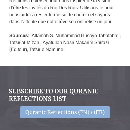
Récitons ce verset pour nous inspirer de la vision
d’être les invités du Roi Des Rois. Utilisons-le pour
nous aider à rester ferme sur le chemin et soyons
dans l’attente que notre rêve se concrétise un jour.
Sources:
‘Allāmah S. Muhammad Husayn Tabātabā’ī,
Tafsīr al-Mīzān ; Āyatullāh Nāsir Makārim Shirāzī
(Editeur), Tafsīr-e Namūne
SUBSCRIBE TO OUR QURANIC
REFLECTIONS LIST
Quranic Reflections (EN) / (FR)