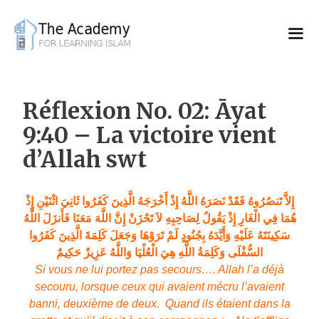
Skip
to
content
Réflexion No. 02: Āyat
9:40 – La victoire vient
d’Allah swt
إِلاَّ تَنصُرُوهُ فَقَدْ نَصَرَهُ اللَّهُ إِذْ أَخْرَجَهُ الَّذِينَ كَفَرُوا ثَانِيَ اثْنَيْنِ إِذْ
هُمَا فِي الْغَارِ إِذْ يَقُولُ لِصَاحِبِهِ لاَ تَحْزَنْ إِنَّ اللَّهَ مَعَنَا فَأَنزَلَ اللَّهُ
سَكِينَتَهُ عَلَيْهِ وَأَيَّدَهُ بِجُنُودٍ لَمْ تَرَوْهَا وَجَعَلَ كَلِمَةَ الَّذِينَ كَفَرُوا
السُّفْلَى وَكَلِمَةُ اللَّهِ هِيَ الْعُلْيَا وَاللَّهُ عَزِيزٌ حَكِيمٌ
Si vous ne lui portez pas secours…. Allah l’a déjà
secouru, lorsque ceux qui avaient mécru l’avaient
banni, deuxième de deux. Quand ils étaient dans la