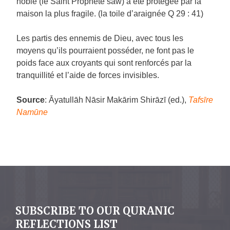
noble (le Saint Prophète saw) a été protégée par la
maison la plus fragile. (la toile d’araignée Q 29 : 41)
Les partis des ennemis de Dieu, avec tous les
moyens qu’ils pourraient posséder, ne font pas le
poids face aux croyants qui sont renforcés par la
tranquillité et l’aide de forces invisibles.
Source
: Āyatullāh Nāsir Makārim Shirāzī (ed.),
Tafsīre
Namūne
SUBSCRIBE TO OUR QURANIC
REFLECTIONS LIST