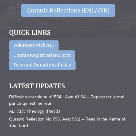
Quranic Reflections (EN) / (FR)
QUICK LINKS
Volunteer with ALI
Course Registration Form
Fees and Donations Policy
LATEST UPDATES
Réflexion coranique n° 554 : Āyat 41:34 – Repousser le mal
par ce qui est meilleur
ALI 717: Theology (Part 1)
Quranic Reflection No 796. Āyat 96:1 – Read in the Name of
Your Lord