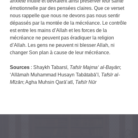
anxiété inutile et devraient ainsi préserver leur santé
émotionnelle par des pensées claires. Que ce verset
nous rappelle que nous ne devons pas nous sentir
dépassés par la montée de la mécréance. Le contrôle
est entre les mains d’Allah et les forces de la
mécréance ne peuvent pas éradiquer la religion
d’Allah. Les gens ne peuvent ni blesser Allah, ni
changer Son plan à cause de leur mécréance.
Sources
: Shaykh Tabarsī,
Tafsīr Majma‘ al-Bayān
;
‘Allāmah Muhammad Husayn Tabātabā’ī,
Tafsīr al-
Mīzān
; Agha Muhsin Qarā’atī,
Tafsīr Nūr