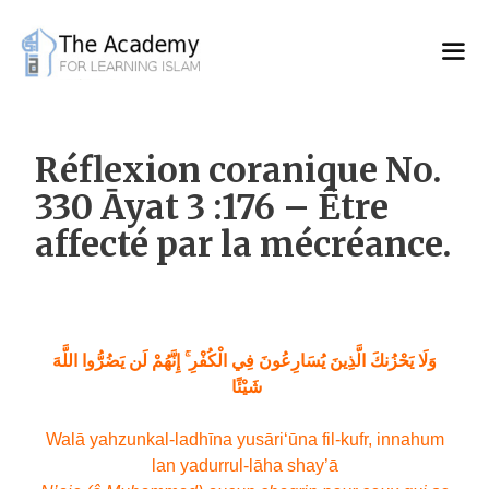
Skip
to
content
Réflexion coranique No.
330 Āyat 3 :176 – Être
affecté par la mécréance.
وَلَا يَحْزُنكَ الَّذِينَ يُسَارِعُونَ فِي الْكُفْرِ ۚ إِنَّهُمْ لَن يَضُرُّوا اللَّهَ
شَيْئًا
Walā yahzunkal-ladhīna yusāri‘ūna fil-kufr, innahum
lan yadurrul-lāha shay’ā