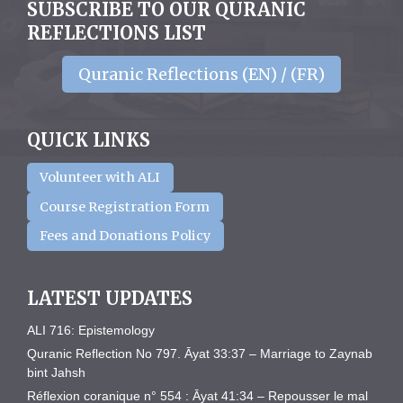
SUBSCRIBE TO OUR QURANIC
REFLECTIONS LIST
Quranic Reflections (EN) / (FR)
QUICK LINKS
Volunteer with ALI
Course Registration Form
Fees and Donations Policy
LATEST UPDATES
ALI 716: Epistemology
Quranic Reflection No 797. Āyat 33:37 – Marriage to Zaynab
bint Jahsh
Réflexion coranique n° 554 : Āyat 41:34 – Repousser le mal