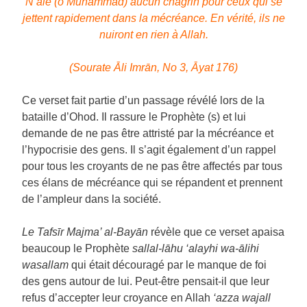
N’aie (ô Muhammad) aucun chagrin pour ceux qui se
jettent rapidement dans la mécréance. En vérité, ils ne
nuiront en rien à Allah.
(Sourate Āli Imrān, No 3, Āyat 176)
Ce verset fait partie d’un passage révélé lors de la
bataille d’Ohod. Il rassure le Prophète (s) et lui
demande de ne pas être attristé par la mécréance et
l’hypocrisie des gens. Il s’agit également d’un rappel
pour tous les croyants de ne pas être affectés par tous
ces élans de mécréance qui se répandent et prennent
de l’ampleur dans la société.
Le Tafsīr Majma’ al-Bayān
révèle que ce verset apaisa
beaucoup le Prophète
sallal-lāhu ‘alayhi wa-ālihi
wasallam
qui était découragé par le manque de foi
des gens autour de lui. Peut-être pensait-il que leur
refus d’accepter leur croyance en Allah
‘azza wajall