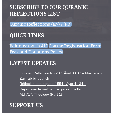
SUBSCRIBE TO OUR QURANIC
REFLECTIONS LIST
Quranic Reflections (EN) / (FR)
QUICK LINKS
Volunteer with ALI
Course Registration Form
Fees and Donations Policy
LATEST UPDATES
Quranic Reflection No 797. Āyat 33:37 – Marriage to
Zaynab bint Jahsh
Réflexion coranique n° 554 : Āyat 41:34 –
Repousser le mal par ce qui est meilleur
ALI 717: Theology (Part 1)
SUPPORT US