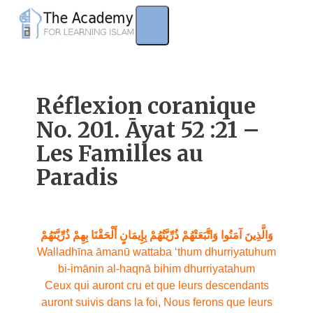
Skip
to
content
Réflexion coranique
No. 201. Āyat 52 :21 –
Les Familles au
Paradis
وَالَّذِينَ آمَنُوا وَاتَّبَعَتْهُمْ ذُرِّيَّتُهُمْ بِإِيمَانٍ أَلْحَقْنَا بِهِمْ ذُرِّيَّتَهُمْ
Walladhīna āmanū wattaba ‘thum dhurriyatuhum
bi-imānin al-haqnā bihim dhurriyatahum
Ceux qui auront cru et que leurs descendants
auront suivis dans la foi, Nous ferons que leurs