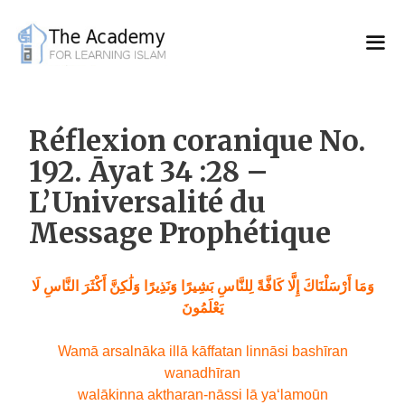
Skip
to
content
Réflexion coranique No.
192. Āyat 34 :28 –
L’Universalité du
Message Prophétique
وَمَا أَرْسَلْنَاكَ إِلَّا كَافَّةً لِلنَّاسِ بَشِيرًا وَنَذِيرًا وَلَٰكِنَّ أَكْثَرَ النَّاسِ لَا
يَعْلَمُونَ
Wamā arsalnāka illā kāffatan linnāsi bashīran
wanadhīran
walākinna aktharan-nāssi lā ya‘lamoūn