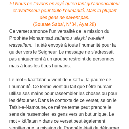
Et Nous ne t’avons envoyé qu’en tant qu’annonciateur
et avertisseur pour toute l’humanité. Mais la plupart
des gens ne savent pas
.
(Soūrate Saba’, N°34, Āyat 28)
Ce verset annonce l’universalité de la mission du
Prophète Mohammad
sallahou ‘alayhi wa-alihi
wassallam
. Il a été envoyé à toute l’humanité pour la
guider vers le Seigneur. Le message ne s’adressait
pas uniquement à un groupe restreint de personnes
mais à tous les êtres humains.
Le mot « kāaffatan » vient de « kaff », la paume de
l’humanité. Ce terme vient du fait que l’être humain
utilise ses mains pour rassembler les choses ou pour
les détourner. Dans le contexte de ce verset, selon le
Tafsir-e-Namoune, ce même terme peut prendre le
sens de rassembler les gens vers un but unique. Le
mot « kāffatan » dans ce verset peut également
signifier que la mission du Prophète était de détourner