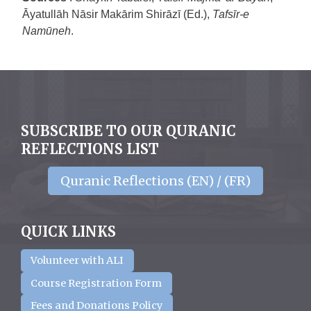
Āyatullāh Nāsir Makārim Shirāzī (Ed.),
Tafsīr-e
Namūneh
.
SUBSCRIBE TO OUR QURANIC
REFLECTIONS LIST
Quranic Reflections (EN) / (FR)
QUICK LINKS
Volunteer with ALI
Course Registration Form
Fees and Donations Policy