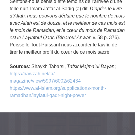
Sentons-nous bénis d’être témoins de l’arrivée d’une
telle nuit. Imam Ja‘far al-Sādiq (a) dit:
D’après le livre
d’Allah, nous pouvons déduire que le nombre de mois
avec Allah est de douze, et le meilleur de ces mois est
le mois de Ramadan, et le cœur du mois de Ramadan
est le Laylatoul Qadr
. (
Bihāroul Anwar
, v. 58 p. 376).
Puisse le Tout-Puissant nous accorder le tawfīq de
tirer le meilleur profit du cœur de ce mois sacré!
Sources
: Shaykh Tabarsī,
Tafsīr Majma’ul Bayan
;
https://hawzah.net/fa/
magazine/view/5997/6002/62434
https://www.al-islam.org/
supplications-month-
ramadhan/
laylatul-qadr-night-power