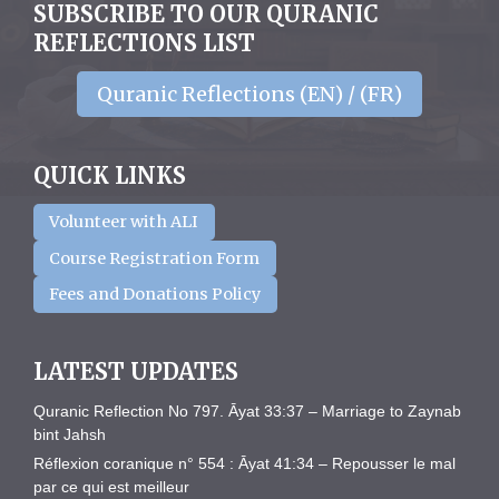
SUBSCRIBE TO OUR QURANIC
REFLECTIONS LIST
Quranic Reflections (EN) / (FR)
QUICK LINKS
Volunteer with ALI
Course Registration Form
Fees and Donations Policy
LATEST UPDATES
Quranic Reflection No 797. Āyat 33:37 – Marriage to Zaynab
bint Jahsh
Réflexion coranique n° 554 : Āyat 41:34 – Repousser le mal
par ce qui est meilleur