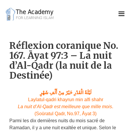
Skip
to
content
Réflexion coranique No.
167. Āyat 97:3 – La nuit
d’Al-Qadr (la nuit de la
Destinée)
لَيْلَةُ الْقَدْرِ خَيْرٌ مِنْ أَلْفِ شَهْرٍ
Laylatul-qadri khayrun min alfi shahr
La nuit d’Al-Qadr est meilleure que mille mois
.
(Soūratul Qadr, No.97, Āyat 3)
Parmi les dix dernières nuits du mois sacré de
Ramadan, il y a une nuit exaltée et unique. Selon le