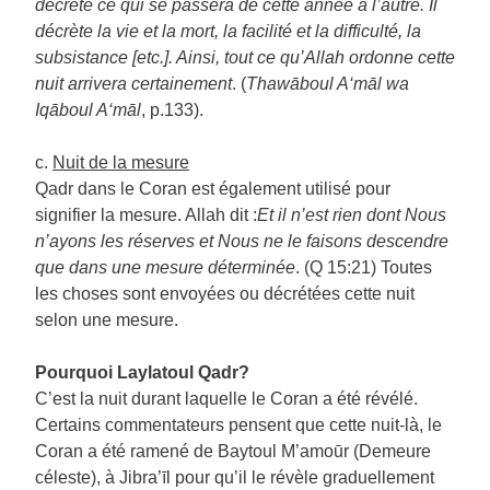
décrète ce qui se passera de cette année à l’autre. Il
décrète la vie et la mort, la facilité et la difficulté, la
subsistance [etc.]. Ainsi, tout ce qu’Allah ordonne cette
nuit arrivera certainement
. (
Thawāboul A‘māl wa
Iqāboul A‘māl
, p.133).
c.
Nuit de la mesure
Qadr dans le Coran est également utilisé pour
signifier la mesure. Allah dit :
Et il n’est rien dont Nous
n’ayons les réserves et Nous ne le faisons descendre
que dans une mesure déterminée
. (Q 15:21) Toutes
les choses sont envoyées ou décrétées cette nuit
selon une mesure.
Pourquoi Laylatoul Qadr?
C’est la nuit durant laquelle le Coran a été révélé.
Certains commentateurs pensent que cette nuit-là, le
Coran a été ramené de Baytoul M’amoūr (Demeure
céleste), à Jibra’īl pour qu’il le révèle graduellement