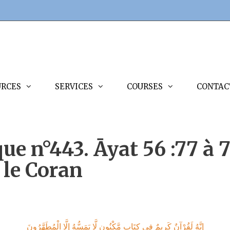
URCES
SERVICES
COURSES
CONTAC
ue n°443. Āyat 56 :77 à 7
 le Coran
إِنَّهُ لَقُرْآنٌ كَرِيمٌ‏ فِي كِتَابٍ مَّكْنُونٍ‏ لَّا يَمَسُّهُ إِلَّا الْمُطَهَّرُونَ