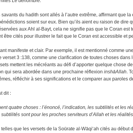
limites Le dénombre.
ns savants du hadith sont allés à l’autre extrême, affirmant que 
 bénédictions soient sur eux. Bien qu’ils aient eu raison de dir
ervées aux Ahl al-Bayt, cela ne signifie pas que le Coran est 
t être cités pour illustrer le fait que le Coran est accessible et
nt manifeste et clair. Par exemple, il est mentionné comme une
 verset 3 :138, comme une clarification de toutes choses dans 
rsets mettent les mécréants au défi d’apporter quelque chose de
ion qui sera abordée dans une prochaine réflexion
inshāAllah
. T
s, réfléchir à ses significations et le comparer aux paroles 
 dit :
t quatre choses : l’énoncé, l’indication, les subtilités et les 
s subtilités sont pour les proches serviteurs d’Allah et les réalit
s telles que les versets de la Soūrate al-Wāqi‘ah cités au début de