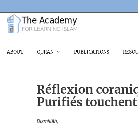
Skip
to
content
ABOUT
QURAN
PUBLICATIONS
RESO
Réflexion coraniq
Purifiés touchent
Bismillāh
,