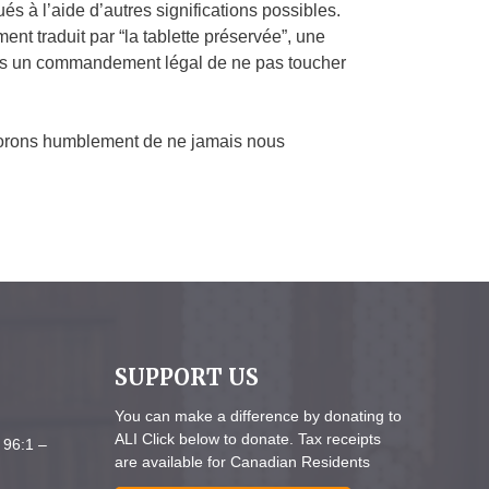
s à l’aide d’autres significations possibles.
ement traduit par “la tablette préservée”, une
t-ils un commandement légal de ne pas toucher
plorons humblement de ne jamais nous
SUPPORT US
You can make a difference by donating to
ALI Click below to donate. Tax receipts
 96:1 –
are available for Canadian Residents