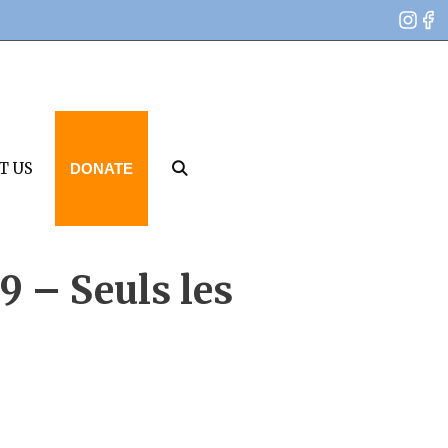
T US
DONATE
9 – Seuls les