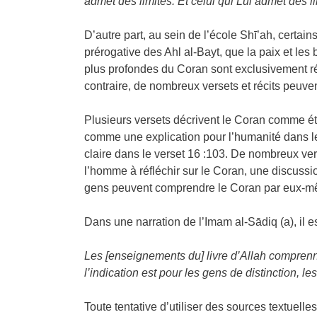
admet des limites. Et celui qui Lui admet des 
D’autre part, au sein de l’école Shī’ah, certai
prérogative des Ahl al-Bayt, que la paix et les
plus profondes du Coran sont exclusivement rés
contraire, de nombreux versets et récits peuven
Plusieurs versets décrivent le Coran comme éta
comme une explication pour l’humanité dans le
claire dans le verset 16 :103. De nombreux ve
l’homme à réfléchir sur le Coran, une discuss
gens peuvent comprendre le Coran par eux-même
Dans une narration de l’Imam al-Sādiq (a), il est
Les [enseignements du] livre d’Allah comprennen
l’indication est pour les gens de distinction, le
Toute tentative d’utiliser des sources textuelle