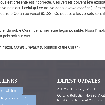
s est présenté est incorrecte. Ces versets doivent être expliqué
 versets est-il celui qui se trouve dans le
lawh mahfūz
(littéral
 dans le Coran au verset 85 :22). Ou peut-être les versets son
cier du noble Coran de la meilleure façon possible. Nous l’im
 paix soit sur eux.
h Yazdī,
Quran Shenāsī
(Cognition of the Quran).
 LINKS
LATEST UPDATES
ALI 717: Theology (Part 1)
eer with ALI
Quranic Reflection No 796. Āyat
 Registration Form
Read in the Name of Your Lord