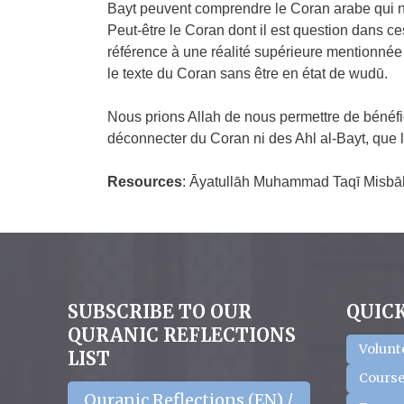
Bayt peuvent comprendre le Coran arabe qui nou
Peut-être le Coran dont il est question dans ces
référence à une réalité supérieure mentionnée
le texte du Coran sans être en état de wudū.
Nous prions Allah de nous permettre de bénéfi
déconnecter du Coran ni des Ahl al-Bayt, que la
Resources
: Āyatullāh Muhammad Taqī Misbā
SUBSCRIBE TO OUR
QUICK
QURANIC REFLECTIONS
Volunt
LIST
Course
Quranic Reflections (EN) /