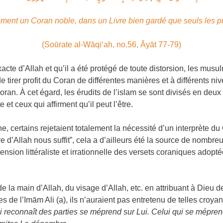
ement un Coran noble, dans un Livre bien gardé que seuls les pu
(Soūrate al-Wāqi‘ah, no.56, Āyāt 77-79)
xacte d’Allah et qu’il a été protégé de toute distorsion, les mu
e de tirer profit du Coran de différentes manières et à différents 
oran. À cet égard, les érudits de l’islam se sont divisés en deu
t ceux qui affirment qu’il peut l’être.
rtains rejetaient totalement la nécessité d’un interprète du C
vre d’Allah nous suffit”, cela a d’ailleurs été la source de nom
ion littéraliste et irrationnelle des versets coraniques adopt
e de la main d’Allah, du visage d’Allah, etc. en attribuant à Dieu
 de l’Imām Ali (a), ils n’auraient pas entretenu de telles croy
 reconnaît des parties se méprend sur Lui. Celui qui se méprend