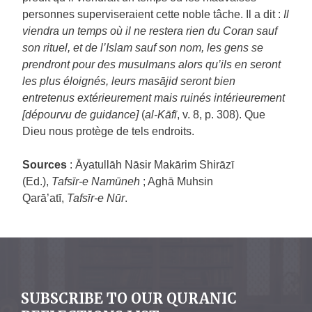
personnes superviseraient cette noble tâche. Il a dit :
Il
viendra un temps où il ne restera rien du Coran sauf
son rituel, et de l’Islam sauf son nom, les gens se
prendront pour des musulmans alors qu’ils en seront
les plus éloignés, leurs masājid seront bien
entretenus extérieurement mais ruinés intérieurement
[dépourvu de guidance]
(
al-Kāfī
, v. 8, p. 308). Que
Dieu nous protège de tels endroits.
Sources
: Āyatullāh Nāsir Makārim Shirāzī
(Ed.),
Tafsīr-e Namūneh
; Aghā Muhsin
Qarā’atī,
Tafsīr-e Nūr
.
SUBSCRIBE TO OUR QURANIC