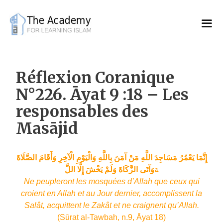
Skip
to
content
Réflexion Coranique
N°226. Āyat 9 :18 – Les
responsables des
Masājid
إِنَّمَا يَعْمُرُ مَسَاجِدَ اللَّهِ مَنْ آمَنَ بِاللَّهِ وَالْيَوْمِ الْآخِرِ وَأَقَامَ الصَّلَاةَ
هَ
وَآتَى الزَّكَاةَ وَلَمْ يَخْشَ إِلَّا اللَّ
Ne peupleront les mosquées d’Allah que ceux qui
croient en Allah et au Jour dernier, accomplissent la
Salât, acquittent le Zakât et ne craignent qu’Allah.
(Sūrat al-Tawbah, n.9, Āyat 18)