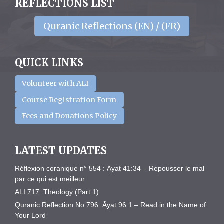
REFLECTIONS LIST
Quranic Reflections (EN) / (FR)
QUICK LINKS
Volunteer with ALI
Course Registration Form
Fees and Donations Policy
LATEST UPDATES
Réflexion coranique n° 554 : Āyat 41:34 – Repousser le mal
par ce qui est meilleur
ALI 717: Theology (Part 1)
Quranic Reflection No 796. Āyat 96:1 – Read in the Name of
Your Lord