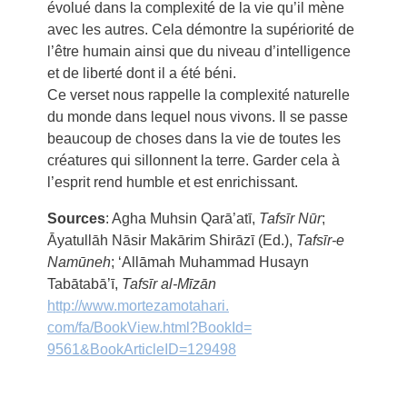
évolué dans la complexité de la vie qu’il mène
avec les autres. Cela démontre la supériorité de
l’être humain ainsi que du niveau d’intelligence
et de liberté dont il a été béni.
Ce verset nous rappelle la complexité naturelle
du monde dans lequel nous vivons. Il se passe
beaucoup de choses dans la vie de toutes les
créatures qui sillonnent la terre. Garder cela à
l’esprit rend humble et est enrichissant.
Sources
: Agha Muhsin Qarā’atī,
Tafsīr Nūr
;
Āyatullāh Nāsir Makārim Shirāzī (Ed.),
Tafsīr-e
Namūneh
; ‘Allāmah Muhammad Husayn
Tabātabā’ī,
Tafsīr al-Mīzān
http://www.mortezamotahari.
com/fa/BookView.html?BookId=
9561&BookArticleID=129498