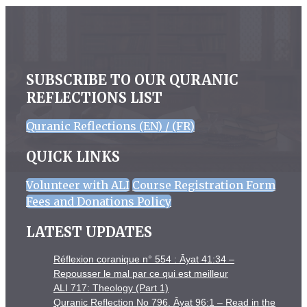
SUBSCRIBE TO OUR QURANIC
REFLECTIONS LIST
Quranic Reflections (EN) / (FR)
QUICK LINKS
Volunteer with ALI
Course Registration Form
Fees and Donations Policy
LATEST UPDATES
Réflexion coranique n° 554 : Āyat 41:34 –
Repousser le mal par ce qui est meilleur
ALI 717: Theology (Part 1)
Quranic Reflection No 796. Āyat 96:1 – Read in the