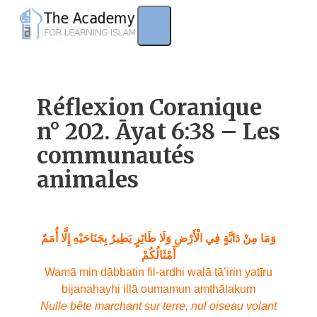
Skip
to
content
Réflexion Coranique
n° 202. Āyat 6:38 – Les
communautés
animales
وَمَا مِنْ دَابَّةٍ فِي الْأَرْضِ وَلَا طَائِرٍ يَطِيرُ بِجَنَاحَيْهِ إِلَّا أُمَمٌ
أَمْثَالُكُمْ
Wamā min dābbatin fil-ardhi walā tā’irin yatīru
bijanahayhi illā oumamun amthālakum
Nulle bête marchant sur terre, nul oiseau volant