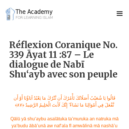
Skip
to
content
Réflexion Coranique No.
339 Āyat 11 :87 – Le
dialogue de Nabī
Shu‘ayb avec son peuple
قَالُوا يَا شُعَيْبُ أَصَلَاتُكَ تَأْمُرُكَ أَن نَّتْرُكَ مَا يَعْبُدُ آبَاؤُنَا أَوْ أَن
نَّفْعَلَ فِي أَمْوَالِنَا مَا نَشَاءُ ۖ إِنَّكَ لَأَنتَ الْحَلِيمُ الرَّشِيدُ ‎﴿٨٧﴾‏
Qālū yā shu‘aybu asalātuka ta’muruka an natruka mā
ya‘budu ābā’unā aw naf‘ala fī amwālinā mā nashā’u