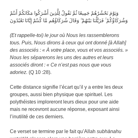
وَيَوْمَ نَحْشُرُهُمْ جَمِيعًا ثُمَّ نَقُولُ لِلَّذِينَ أَشْرَكُوا مَكَانَكُمْ أَنتُمْ
وَشُرَكَاؤُكُمْ ۚ فَزَيَّلْنَا بَيْنَهُمْ ۖ وَقَالَ شُرَكَاؤُهُم مَّا كُنتُمْ إِيَّانَا تَعْبُدُونَ
(Et rappelle-toi) le jour où Nous les rassemblerons
tous. Puis, Nous dirons à ceux qui ont donné [à Allah]
des associés : « À votre place, vous et vos associés. »
Nous les séparerons les uns des autres et leurs
associés diront : « Ce n’est pas nous que vous
adoriez.
(Q 10 :28).
Cette distance signifie l’écart qu’il y a entre les deux
groupes, aussi bien physique que spirituel. Les
polythéistes imploreront leurs dieux pour une aide
mais ne recevront aucune réponse, exposant ainsi
l’inutilité de ces derniers.
Ce verset se termine par le fait qu’Allah
subhānahu