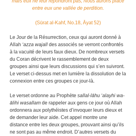
mais eux ne leur répondront pas, Nous aurons placé
entre eux une vallée de perdition.
(Sūrat al-Kahf, No.18, Āyat 52)
Le Jour de la Résurrection, ceux qui auront donné à
Allah
‘azza wajall
des associés se verront confrontés
à la vacuité de leurs faux dieux. De nombreux versets
du Coran décrivent le rassemblement de deux
groupes ainsi que leurs discussions qui s’en suivront.
Le verset ci-dessus met en lumière la dissolution de la
connexion entre ces groupes ce jour-là.
Le verset ordonne au Prophète
sallal-lāhu ‘alayhi wa-
ālihi wasallam
de rappeler aux gens ce jour où Allah
ordonnera aux polythéistes d’invoquer leurs dieux et
de demander leur aide. Cet appel montre une
distance entre les deux groupes, prouvant ainsi qu’ils
ne sont pas au même endroit. D’autres versets du