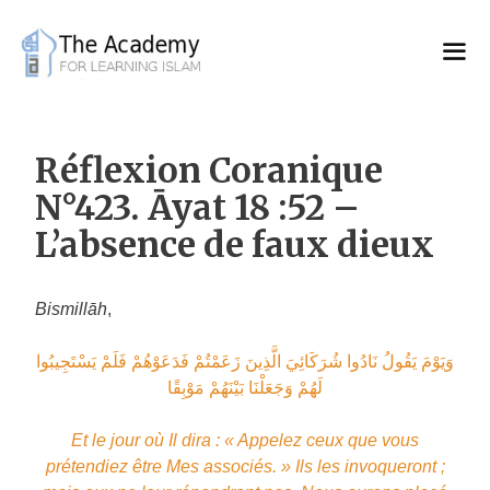
Skip
to
content
Réflexion Coranique
N°423. Āyat 18 :52 –
L’absence de faux dieux
Bismillāh
,
وَيَوْمَ يَقُولُ نَادُوا شُرَكَائِيَ الَّذِينَ زَعَمْتُمْ فَدَعَوْهُمْ فَلَمْ يَسْتَجِيبُوا
لَهُمْ وَجَعَلْنَا بَيْنَهُمْ مَوْبِقًا
Et le jour où Il dira : « Appelez ceux que vous
prétendiez être Mes associés. » Ils les invoqueront ;