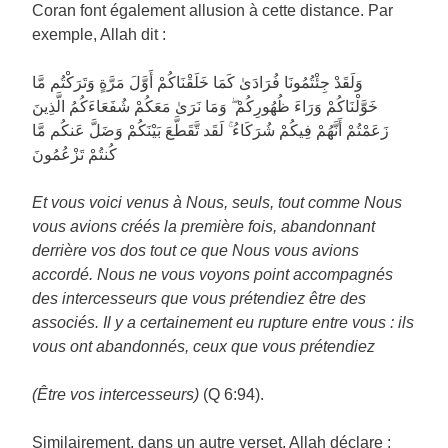
Coran font également allusion à cette distance. Par
exemple, Allah dit :
وَلَقَدْ جِئْتُمُونَا فُرَادَىٰ كَمَا خَلَقْنَاكُمْ أَوَّلَ مَرَّةٍ وَتَرَكْتُم مَّا
خَوَّلْنَاكُمْ وَرَاءَ ظُهُورِكُمْ ۖ وَمَا نَرَىٰ مَعَكُمْ شُفَعَاءَكُمُ الَّذِينَ
زَعَمْتُمْ أَنَّهُمْ فِيكُمْ شُرَكَاءُ ۚ لَقَد تَّقَطَّعَ بَيْنَكُمْ وَضَلَّ عَنكُم مَّا
كُنتُمْ تَزْعُمُونَ
Et vous voici venus à Nous, seuls, tout comme Nous
vous avions créés la première fois, abandonnant
derrière vos dos tout ce que Nous vous avions
accordé. Nous ne vous voyons point accompagnés
des intercesseurs que vous prétendiez être des
associés. Il y a certainement eu rupture entre vous : ils
vous ont abandonnés, ceux que vous prétendiez
(Être vos intercesseurs)
(Q 6:94).
Similairement, dans un autre verset, Allah déclare :