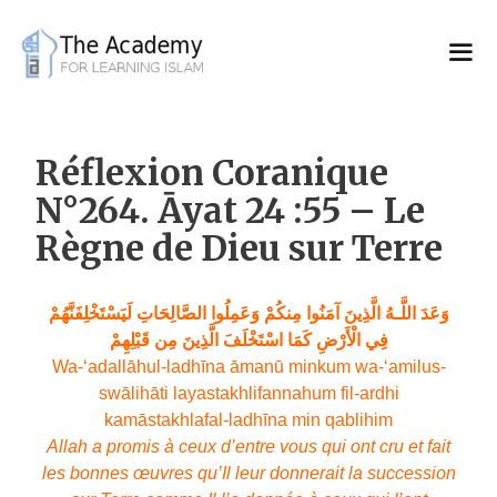
Skip
to
content
Réflexion Coranique
N°264. Āyat 24 :55 – Le
Règne de Dieu sur Terre
وَعَدَ اللَّـهُ الَّذِينَ آمَنُوا مِنكُمْ وَعَمِلُوا الصَّالِحَاتِ لَيَسْتَخْلِفَنَّهُمْ
فِي الْأَرْضِ كَمَا اسْتَخْلَفَ الَّذِينَ مِن قَبْلِهِمْ
Wa-‘adallāhul-ladhīna āmanū minkum wa-‘amilus-
swālihāti layastakhlifannahum fil-ardhi
kamāstakhlafal-ladhīna min qablihim
Allah a promis à ceux d’entre vous qui ont cru et fait
les bonnes œuvres qu’Il leur donnerait la succession