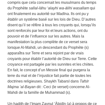
compris que cela concernait les musulmans du temps
du Prophète
sallal-lāhu ‘alayhi wa-ālihi wasallam
qui
ont finalement eu autorité sur Madīna. Ils ont pu y
établir un système basé sur les lois de Dieu. D’autres
disent qu’il se réfère à tous les croyants qui, lorsqu’ils
sont renforcés par leur foi et leurs actions, ont du
pouvoir et de l’influence sur les autres. Mais la
manifestation la plus complète de ce verset sera
lorsque Al-Mahdi, un descendant du Prophète (s)
apparaîtra sur Terre et sera rejoint par de vrais
croyants pour établir l’autorité de Dieu sur Terre. Cette
croyance est partagée par les sunnites et les chiites.
En fait, le concept d’un Messie final qui purgera la
terre du mal et de l’injustice fait partie de toutes les
doctrines religieuses. Shaykh Tabarsī dans
Tafsīr
Majma ‘al-Bayan
dit : Ceci (le verset) concerne Al-
Mahdi de la famille de Muhammad (s).
Un hadith de l’Imam Zaynul ‘Ābidīn (a) à propos de ce