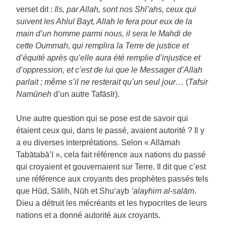
verset dit :
Ils, par Allah, sont nos Shī’ahs, ceux qui
suivent les Ahlul Bayt, Allah le fera pour eux de la
main d’un homme parmi nous, il sera le Mahdi de
cette Oummah, qui remplira la Terre de justice et
d’équité après qu’elle aura été remplie d’injustice et
d’oppression, et c’est de lui que le Messager d’Allah
parlait ; même s’il ne resterait qu’un seul jour…
(
Tafsir
Namūneh
d’un autre Tafāsīr).
Une autre question qui se pose est de savoir qui
étaient ceux qui, dans le passé, avaient autorité ? Il y
a eu diverses interprétations. Selon « Allāmah
Tabātabā’ī », cela fait référence aux nations du passé
qui croyaient et gouvernaient sur Terre. Il dit que c’est
une référence aux croyants des prophètes passés tels
que Hūd, Sālih, Nūh et Shu‘ayb
‘alayhim al-salām
.
Dieu a détruit les mécréants et les hypocrites de leurs
nations et a donné autorité aux croyants.