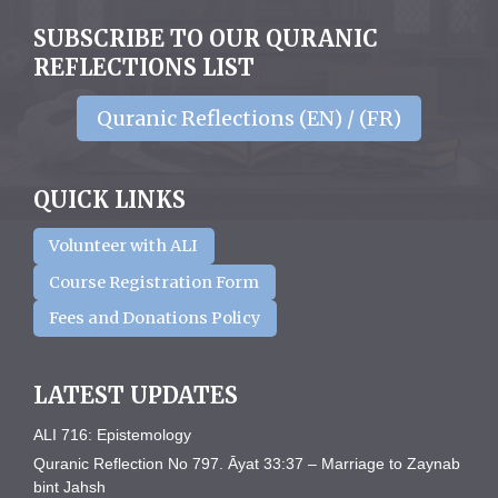
SUBSCRIBE TO OUR QURANIC
REFLECTIONS LIST
Quranic Reflections (EN) / (FR)
QUICK LINKS
Volunteer with ALI
Course Registration Form
Fees and Donations Policy
LATEST UPDATES
ALI 716: Epistemology
Quranic Reflection No 797. Āyat 33:37 – Marriage to Zaynab
bint Jahsh