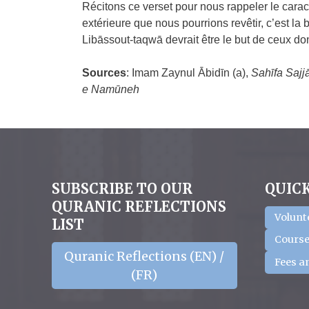
Récitons ce verset pour nous rappeler le carac
extérieure que nous pourrions revêtir, c’est la
Libāssout-taqwā devrait être le but de ceux do
Sources
: Imam Zaynul Ābidīn (a),
Sahīfa Sajj
e Namūneh
SUBSCRIBE TO OUR
QUICK
QURANIC REFLECTIONS
Volunt
LIST
Course
Quranic Reflections (EN) /
Fees a
(FR)