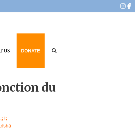
T US
DONATE
onction du
يَا  ۚ
rīshā