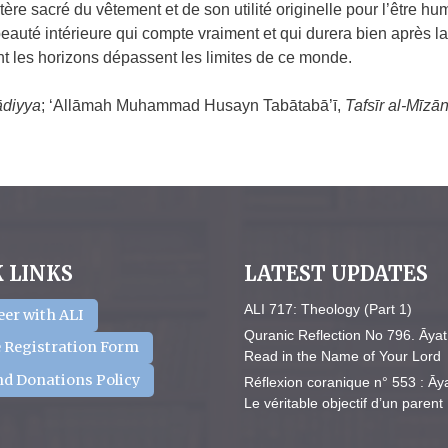
tère sacré du vêtement et de son utilité originelle pour l’être 
 beauté intérieure qui compte vraiment et qui durera bien après l
nt les horizons dépassent les limites de ce monde.
ādiyya
; ‘Allāmah Muhammad Husayn Tabātabā’ī,
Tafsīr al-Mīzā
 LINKS
LATEST UPDATES
ALI 717: Theology (Part 1)
eer with ALI
Quranic Reflection No 796. Āyat
 Registration Form
Read in the Name of Your Lord
nd Donations Policy
Réflexion coranique n° 553 : Āya
Le véritable objectif d’un parent