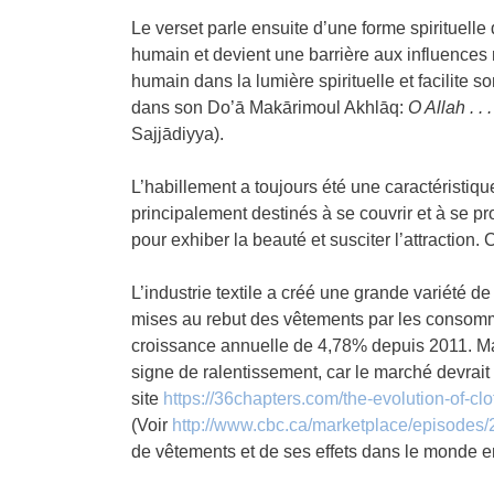
Le verset parle ensuite d’une forme spirituelle 
humain et devient une barrière aux influences n
humain dans la lumière spirituelle et facilite
dans son Do’ā Makārimoul Akhlāq:
O Allah . .
Sajjādiyya).
L’habillement a toujours été une caractéristiq
principalement destinés à se couvrir et à se pr
pour exhiber la beauté et susciter l’attraction
L’industrie textile a créé une grande variété 
mises au rebut des vêtements par les consomma
croissance annuelle de 4,78% depuis 2011. Main
signe de ralentissement, car le marché devrai
site
https://36chapters.com/the-
evolution-of-clo
(Voir
http://www.cbc.ca/marketplace/
episodes/
de vêtements et de ses effets dans le monde en