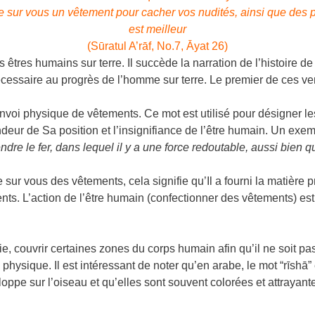
sur vous un vêtement pour cacher vos nudités, ainsi que des pa
est meilleur
(Sūratul A’rāf, No.7, Āyat 26)
 êtres humains sur terre. Il succède la narration de l’histoire d
écessaire au progrès de l’homme sur terre. Le premier de ces ve
envoi physique de vêtements. Ce mot est utilisé pour désigner 
deur de Sa position et l’insignifiance de l’être humain. Un exem
dre le fer, dans lequel il y a une force redoutable, aussi bien q
sur vous des vêtements, cela signifie qu’Il a fourni la matière 
ts. L’action de l’être humain (confectionner des vêtements) est a
e, couvrir certaines zones du corps humain afin qu’il ne soit p
ysique. Il est intéressant de noter qu’en arabe, le mot “rīshā” e
pe sur l’oiseau et qu’elles sont souvent colorées et attrayantes