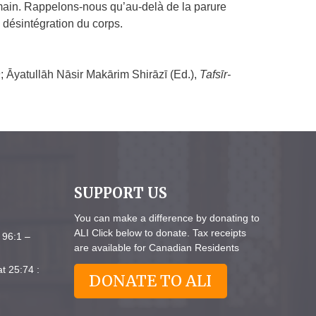
humain. Rappelons-nous qu’au-delà de la parure
a désintégration du corps.
n
; Āyatullāh Nāsir Makārim Shirāzī (Ed.),
Tafsīr-
SUPPORT US
You can make a difference by donating to
ALI Click below to donate. Tax receipts
 96:1 –
are available for Canadian Residents
t 25:74 :
DONATE TO ALI