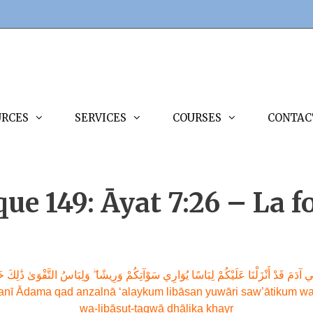
URCES
SERVICES
COURSES
CONTAC
ue 149: Āyat 7:26 – La f
بَنِي آدَمَ قَدْ أَنْزَلْنَا عَلَيْكُمْ لِبَاسًا يُوَارِي سَوْآتِكُمْ وَرِيشًا ۖ وَلِبَاسُ التَّقْوَىٰ ذَٰلِكَ خ
anī Ādama qad anzalnā ‘alaykum libāsan yuwāri saw’ātikum wa
wa-libāsut-taqwā dhālika khayr