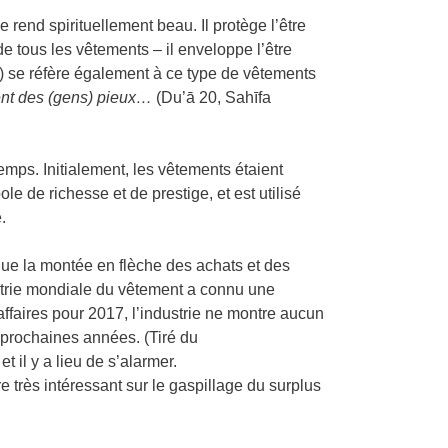
e rend spirituellement beau. Il protège l’être
e tous les vêtements – il enveloppe l’être
a) se réfère également à ce type de vêtements
ment des (gens) pieux…
(Du’ā 20, Sahīfa
emps. Initialement, les vêtements étaient
e de richesse et de prestige, et est utilisé
.
ique la montée en flèche des achats et des
strie mondiale du vêtement a connu une
ffaires pour 2017, l’industrie ne montre aucun
 prochaines années. (Tiré du
t il y a lieu de s’alarmer.
 très intéressant sur le gaspillage du surplus