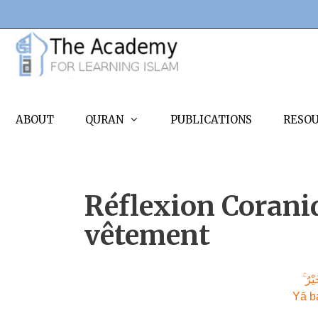
Skip
to
content
ABOUT
QURAN
PUBLICATIONS
RESO
Réflexion Coraniq
vêtement
َيْرٌ
Yā b