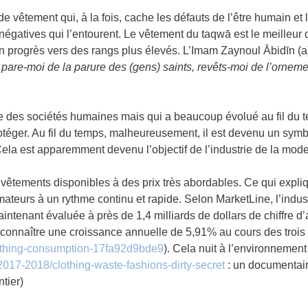
de vêtement qui, à la fois, cache les défauts de l’être humain et l
égatives qui l’entourent. Le vêtement du taqwā est le meilleur d
 son progrès vers des rangs plus élevés. L’Imam Zaynoul Ābidīn (
 . pare-moi de la parure des (gens) saints, revêts-moi de l’orne
ue des sociétés humaines mais qui a beaucoup évolué au fil du t
otéger. Au fil du temps, malheureusement, il est devenu un symbol
. Cela est apparemment devenu l’objectif de l’industrie de la mode
de vêtements disponibles à des prix très abordables. Ce qui expl
teurs à un rythme continu et rapide. Selon MarketLine, l’indu
tenant évaluée à près de 1,4 milliards de dollars de chiffre d’a
t connaître une croissance annuelle de 5,91% au cours des trois
thing-
consumption-17fa92d9bde9
). Cela nuit à l’environnement e
2017-2018/clothing-
waste-fashions-dirty-secret
: un documentaire
tier)